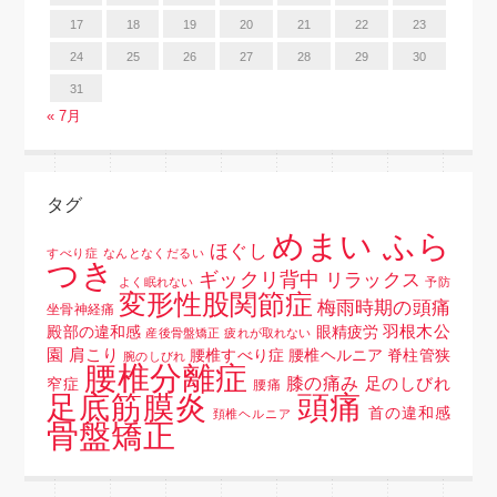
17
18
19
20
21
22
23
24
25
26
27
28
29
30
31
« 7月
タグ
めまい ふら
ほぐし
すべり症
なんとなくだるい
つき
ギックリ背中
リラックス
よく眠れない
予防
変形性股関節症
梅雨時期の頭痛
坐骨神経痛
羽根木公
殿部の違和感
眼精疲労
産後骨盤矯正
疲れが取れない
園
肩こり
腰椎すべり症 腰椎ヘルニア 脊柱管狭
腕のしびれ
腰椎分離症
膝の痛み
足のしびれ
窄症
腰痛
頭痛
足底筋膜炎
首の違和感
頚椎ヘルニア
骨盤矯正