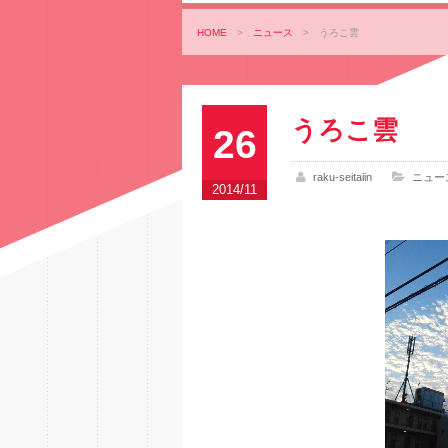
HOME
>
ニュース
>
うろこ雲
うろこ雲
26
raku-seitaiin
ニュー
2014/11