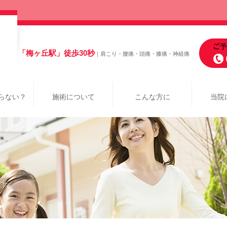
「梅ヶ丘駅」徒歩30秒
｜肩こり・腰痛・頭痛・膝痛・神経痛
らない？
施術について
こんな方に
当院