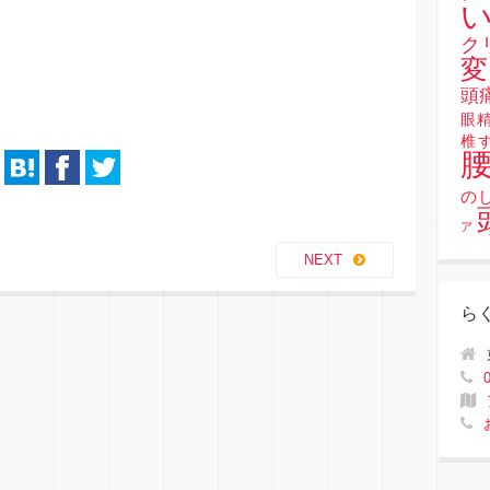
い
ク
変
頭
眼
椎
の
ア
NEXT
ら