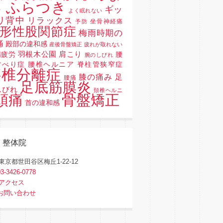
 ふらつき
ギッ
よく眠れない
リ背中
リラックス
坐骨神経痛
予防
形性股関節症
梅雨時期の
痛
殿部の違和感
産後骨盤矯正
疲れが取れない
羽根木公園
肩こり
精疲労
腰
腕のしびれ
すべり症 腰椎ヘルニア 脊柱管狭窄症
腰椎分離症
膝の痛み
足
腰痛
足底筋膜炎
しびれ
頚椎ヘルニ
骨盤矯正
頭痛
首の違和感
く整体院
東京都世田谷区梅丘1-22-12
03-3426-0778
アクセス
お問い合わせ