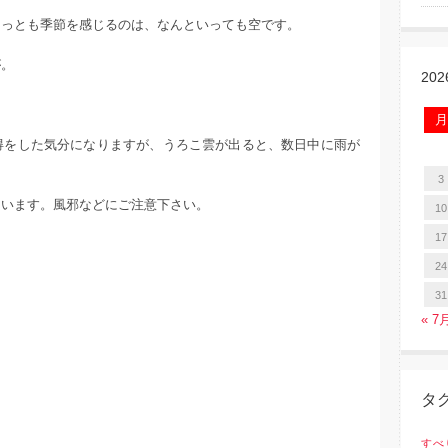
もっとも季節を感じるのは、なんといっても空です。
が。
20
月
得をした気分になりますが、うろこ雲が出ると、数日中に雨が
3
。
ています。風邪などにご注意下さい。
10
17
24
31
« 7
タ
すべ