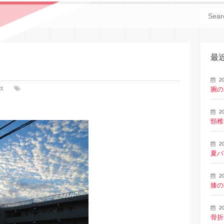
最
2
ス
腕の
2
頸椎
2
夏バ
2
膝の
2
骨折