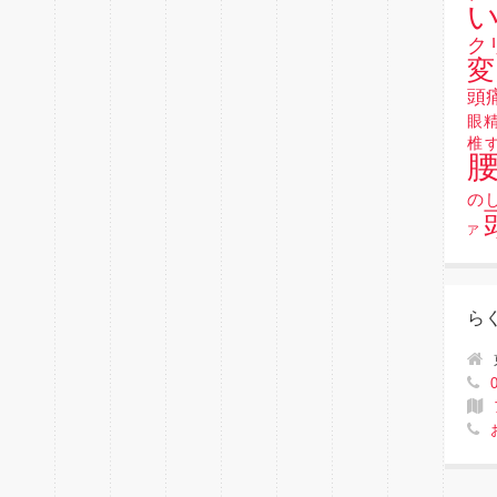
い
ク
変
頭
眼
椎
の
ア
ら