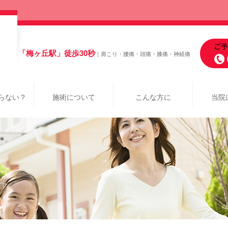
「梅ヶ丘駅」徒歩30秒
｜肩こり・腰痛・頭痛・膝痛・神経痛
らない？
施術について
こんな方に
当院