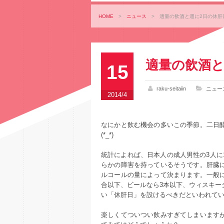
HOME
>
ニュース
>
適量の飲酒と週に2日の休肝
適量の飲酒と
15
raku-seitaiin
ニュー
2014/4
なにかと飲む機会の多いこの季節。二日
(*_*)
統計によれば、日本人の成人男性の3人に
らかの障害を持っているそうです。肝臓
ルコールの量によって決まります。一般に
合以下、ビールなら3本以下、ウィスキー
い「休肝日」を設けるべきだといわれて
楽しくてついつい飲みすぎてしまいます