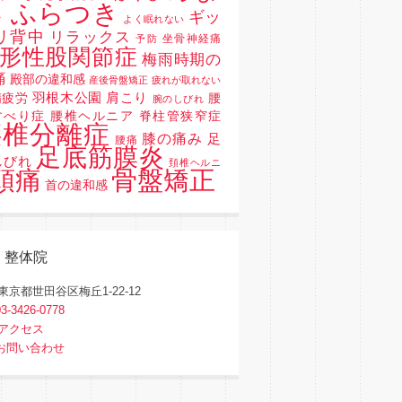
 ふらつき
ギッ
よく眠れない
リ背中
リラックス
坐骨神経痛
予防
形性股関節症
梅雨時期の
痛
殿部の違和感
産後骨盤矯正
疲れが取れない
羽根木公園
肩こり
精疲労
腰
腕のしびれ
すべり症 腰椎ヘルニア 脊柱管狭窄症
腰椎分離症
膝の痛み
足
腰痛
足底筋膜炎
しびれ
頚椎ヘルニ
骨盤矯正
頭痛
首の違和感
く整体院
東京都世田谷区梅丘1-22-12
03-3426-0778
アクセス
お問い合わせ