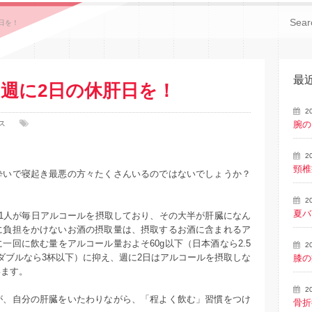
日を！
最
週に2日の休肝日を！
2
ス
腕の
2
頸椎
酔いで寝起き最悪の方々たくさんいるのではないでしょうか？
2
夏バ
1人が毎日アルコールを摂取しており、その大半が肝臓になん
に負担をかけないお酒の摂取量は、摂取するお酒に含まれるア
一回に飲む量をアルコール量およそ60g以下（日本酒なら2.5
2
ダブルなら3杯以下）に抑え、週に2日はアルコールを摂取しな
膝の
います。
2
が、自分の肝臓をいたわりながら、「程よく飲む」習慣をつけ
骨折